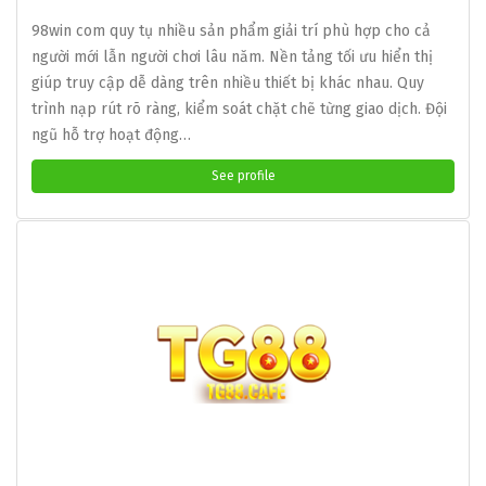
98win com quy tụ nhiều sản phẩm giải trí phù hợp cho cả
người mới lẫn người chơi lâu năm. Nền tảng tối ưu hiển thị
giúp truy cập dễ dàng trên nhiều thiết bị khác nhau. Quy
trình nạp rút rõ ràng, kiểm soát chặt chẽ từng giao dịch. Đội
ngũ hỗ trợ hoạt động…
See profile