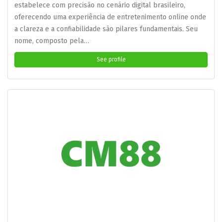
estabelece com precisão no cenário digital brasileiro,
oferecendo uma experiência de entretenimento online onde
a clareza e a confiabilidade são pilares fundamentais. Seu
nome, composto pela…
See profile