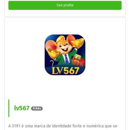
See profile
lv567
0 Ads
A 3191 é uma marca de identidade forte e numérica que se