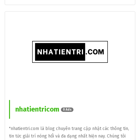
nhatientricom
0 Ads
"nhatientri.com là blog chuyên trang cập nhật các thông tin,
tin tức giải trí nóng hổi và đa dạng nhất hiện nay. Chúng tôi