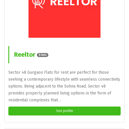
Reeltor
0 Ads
Sector 48 Gurgaon Flats for rent are perfect for those
seeking a contemporary lifestyle with seamless connectivity
options. Being adjacent to the Sohna Road, Sector 48
provides properly planned living options in the form of
residential complexes that…
See profile