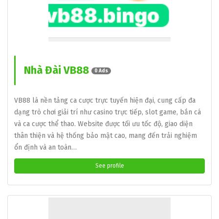
Nhà Đài VB88
0 Ads
VB88 là nền tảng ca cược trực tuyến hiện đại, cung cấp đa
dạng trò chơi giải trí như casino trực tiếp, slot game, bắn cá
và ca cược thể thao. Website được tối ưu tốc độ, giao diện
thân thiện và hệ thống bảo mật cao, mang đến trải nghiệm
ổn định và an toàn…
See profile