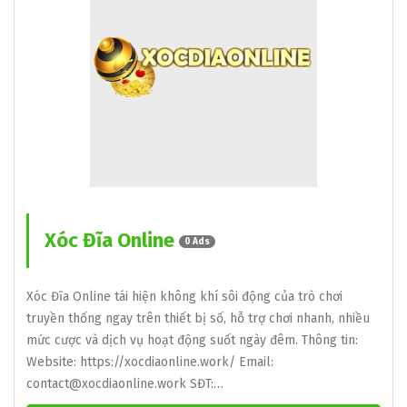
Xóc Đĩa Online
0 Ads
Xóc Đĩa Online tái hiện không khí sôi động của trò chơi
truyền thống ngay trên thiết bị số, hỗ trợ chơi nhanh, nhiều
mức cược và dịch vụ hoạt động suốt ngày đêm. Thông tin:
Website: https://xocdiaonline.work/ Email:
contact@xocdiaonline.work SĐT:…