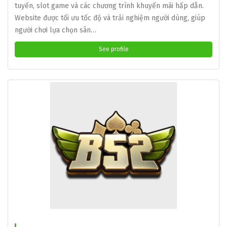
tuyến, slot game và các chương trình khuyến mãi hấp dẫn.
Website được tối ưu tốc độ và trải nghiệm người dùng, giúp
người chơi lựa chọn sân…
See profile