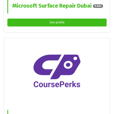
Microsoft Surface Repair Dubai
0 Ads
See profile