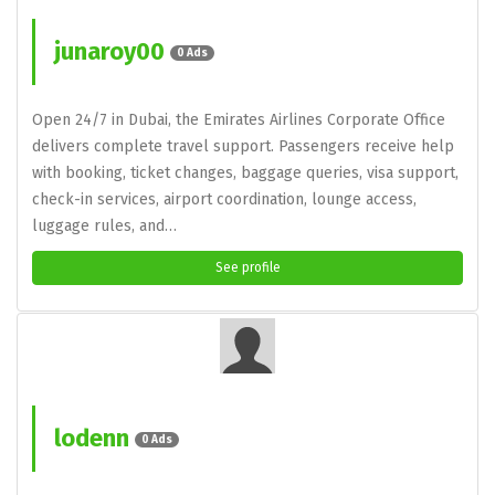
junaroy00
0 Ads
Open 24/7 in Dubai, the Emirates Airlines Corporate Office
delivers complete travel support. Passengers receive help
with booking, ticket changes, baggage queries, visa support,
check-in services, airport coordination, lounge access,
luggage rules, and…
See profile
lodenn
0 Ads