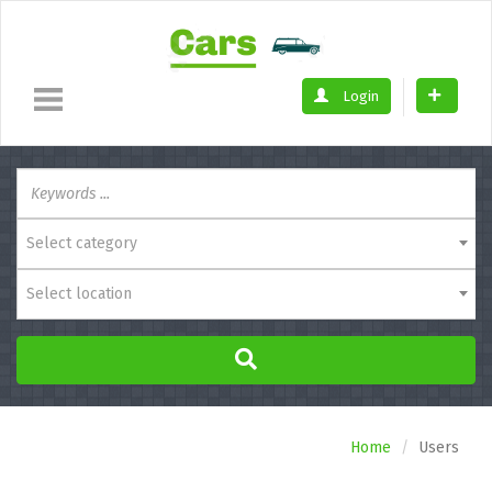
Login
Select category
Select location
Home
Users