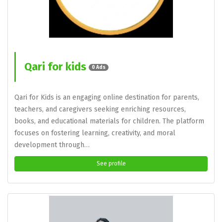
Qari for kids
0 Ads
Qari for Kids is an engaging online destination for parents,
teachers, and caregivers seeking enriching resources,
books, and educational materials for children. The platform
focuses on fostering learning, creativity, and moral
development through…
See profile