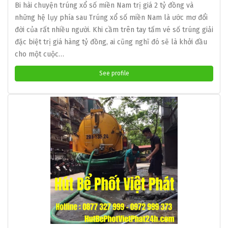
Bi hài chuyện trúng xổ số miền Nam trị giá 2 tỷ đồng và
những hệ lụy phía sau Trúng xổ số miền Nam là ước mơ đổi
đời của rất nhiều người. Khi cầm trên tay tấm vé số trúng giải
đặc biệt trị giá hàng tỷ đồng, ai cũng nghĩ đó sẽ là khởi đầu
cho một cuộc…
See profile