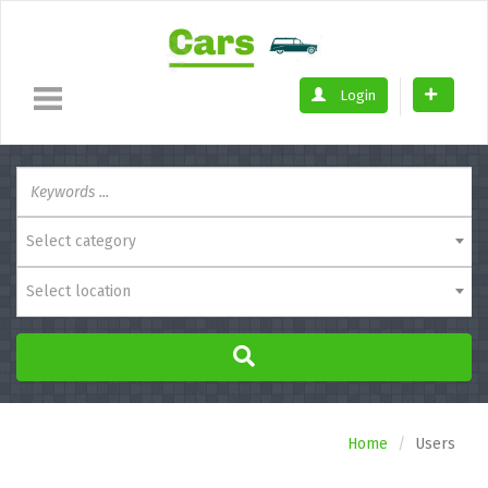
Login
Select category
Select location
Home
Users