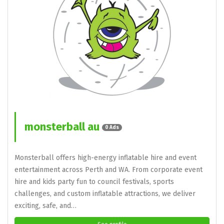
monsterball au
0 Ads
Monsterball offers high-energy inflatable hire and event
entertainment across Perth and WA. From corporate event
hire and kids party fun to council festivals, sports
challenges, and custom inflatable attractions, we deliver
exciting, safe, and…