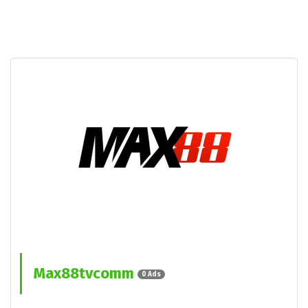
Max88tvcomm
0 Ads