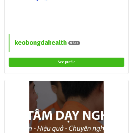
keobongdahealth
0 Ads
See profile