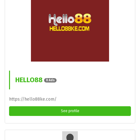
HELLO88
0 Ads
https://hello88ke.com/
See profile