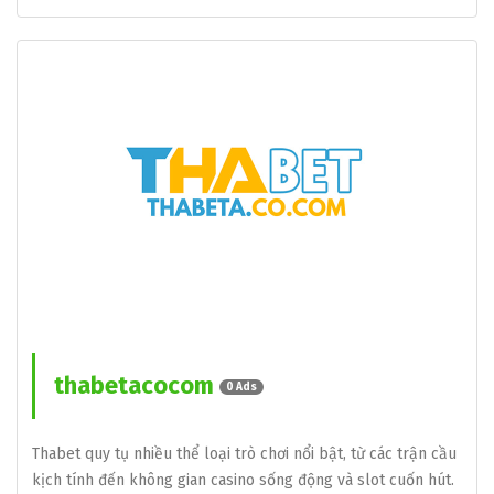
thabetacocom
0 Ads
Thabet quy tụ nhiều thể loại trò chơi nổi bật, từ các trận cầu
kịch tính đến không gian casinο sống động và slot cuốn hút.