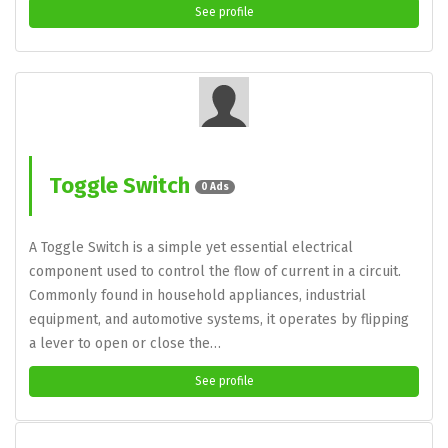
See profile
Toggle Switch
0 Ads
A Toggle Switch is a simple yet essential electrical
component used to control the flow of current in a circuit.
Commonly found in household appliances, industrial
equipment, and automotive systems, it operates by flipping
a lever to open or close the…
See profile