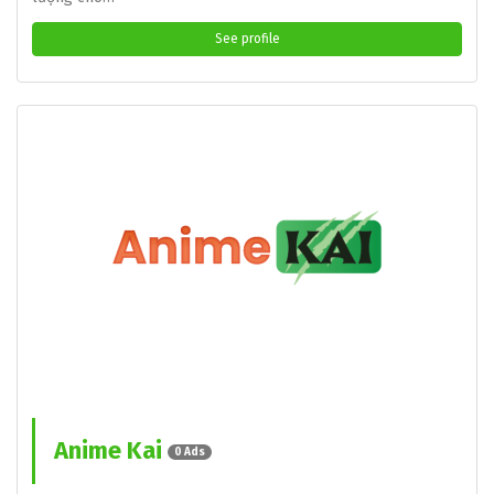
See profile
Anime Kai
0 Ads