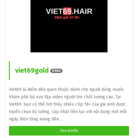
viet69gold
0 Ads
Viet69 là điểm đến quen thuộc dành cho người dùng muốn
khám phá bộ sưu tập video người lớn chất lượng cao. Tại
Viet69, bạn có thể tìm thấy nhiều clip 18+ của gái xinh được
tuyển chọn kỹ lưỡng, cập nhật liên tục với nội dung mới mỗi
ngày. Nền tảng mang đến…
See profile