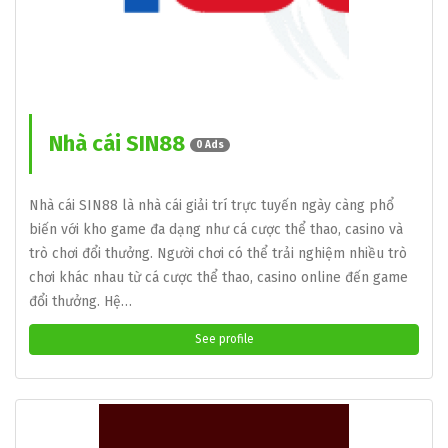
Nhà cái SIN88
0 Ads
Nhà cái SIN88 là nhà cái giải trí trực tuyến ngày càng phổ
biến với kho game đa dạng như cá cược thể thao, casino và
trò chơi đổi thưởng. Người chơi có thể trải nghiệm nhiều trò
chơi khác nhau từ cá cược thể thao, casino online đến game
đổi thưởng. Hệ…
See profile