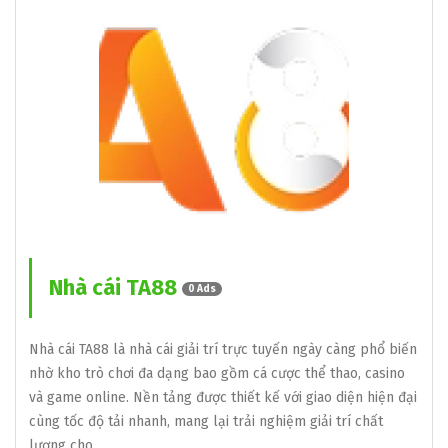
Nhà cái TA88
0 Ads
Nhà cái TA88 là nhà cái giải trí trực tuyến ngày càng phổ biến
nhờ kho trò chơi đa dạng bao gồm cá cược thể thao, casino
và game online. Nền tảng được thiết kế với giao diện hiện đại
cùng tốc độ tải nhanh, mang lại trải nghiệm giải trí chất
lượng cho…