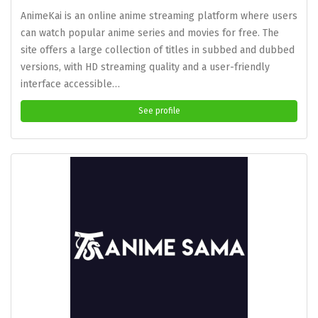
AnimeKai is an online anime streaming platform where users
can watch popular anime series and movies for free. The
site offers a large collection of titles in subbed and dubbed
versions, with HD streaming quality and a user-friendly
interface accessible…
See profile