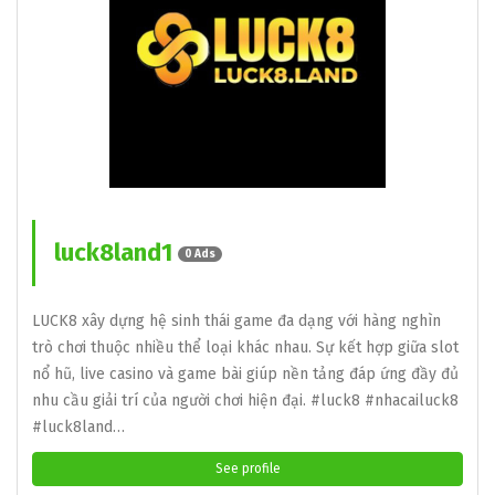
luck8land1
0 Ads
LUCK8 xây dựng hệ sinh thái game đa dạng với hàng nghìn
trò chơi thuộc nhiều thể loại khác nhau. Sự kết hợp giữa slot
nổ hũ, live casino và game bài giúp nền tảng đáp ứng đầy đủ
nhu cầu giải trí của người chơi hiện đại. #luck8 #nhacailuck8
#luck8land…
See profile