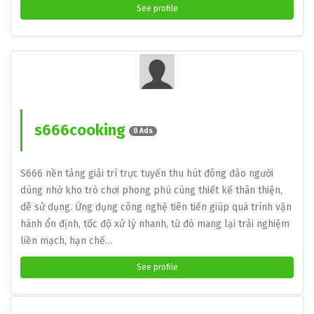
See profile
s666cooking
0 Ads
S666 nền tảng giải trí trực tuyến thu hút đông đảo người
dùng nhờ kho trò chơi phong phú cùng thiết kế thân thiện,
dễ sử dụng. Ứng dụng công nghệ tiên tiến giúp quá trình vận
hành ổn định, tốc độ xử lý nhanh, từ đó mang lại trải nghiệm
liền mạch, hạn chế…
See profile