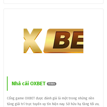
Nhà cái OXBET
0 Ads
Cổng game OXBET được đánh giá là một trong những nền
tảng giải trí trực tuyến uy tín hiện nay. Sở hữu hạ tầng tối ưu,