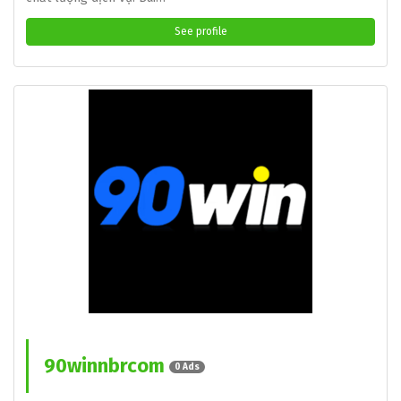
See profile
90winnbrcom
0 Ads