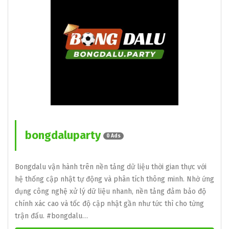
bongdaluparty
0 Ads
Bongdalu vận hành trên nền tảng dữ liệu thời gian thực với
hệ thống cập nhật tự động và phân tích thông minh. Nhờ ứng
dụng công nghệ xử lý dữ liệu nhanh, nền tảng đảm bảo độ
chính xác cao và tốc độ cập nhật gần như tức thì cho từng
trận đấu. #bongdalu…