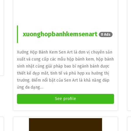
xuonghopbanhkemsenart
0 Ads
Xưởng Hộp Bánh Kem Sen Art là đơn vị chuyên sản
xuất và cung cấp các mẫu hộp bánh kem, hộp bánh
sinh nhật cùng giải pháp bao bì ngành bánh được
thiết kế đẹp mắt, tinh tế và phù hợp xu hướng thị
trường. Điểm nổi bật của Sen Art là khả năng đáp
ứng đa dạng…
See profile