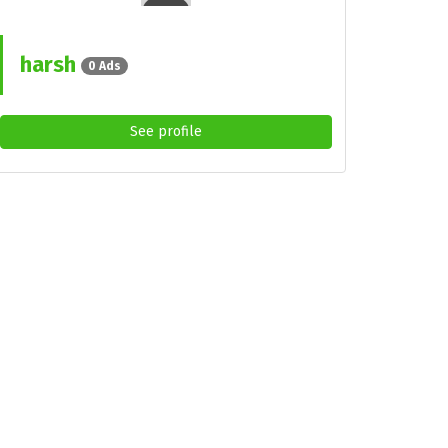
harsh
0 Ads
See profile