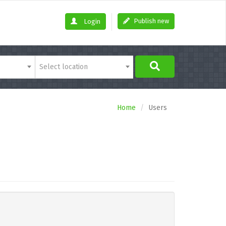
Publish new
Login
Select location
Home
Users