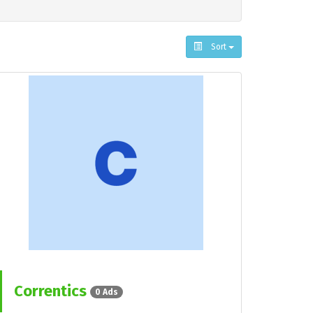
Sort
Correntics
0 Ads