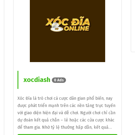
xocdiash
0 Ads
Xóc Đĩa là trò chơi cá cược dân gian phổ biến, nay
được phát triển mạnh trên các nền tảng trực tuyến
với giao diện hiện đại và dễ chơi. Người chơi chỉ cần
dự đoán kết quả chẵn – lẻ hoặc các cửa cược khác
để tham gia. Nhờ tỷ lệ thưởng hấp dẫn, kết quả…