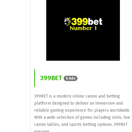
399BET
0 Ads
399BET is a modern online casino and betting
platform designed to deliver an immersive and
reliable gaming experience for players worldwide.
With a wide selection of games including slots, live
casino tables, and sports betting options, 399BET
ensures…