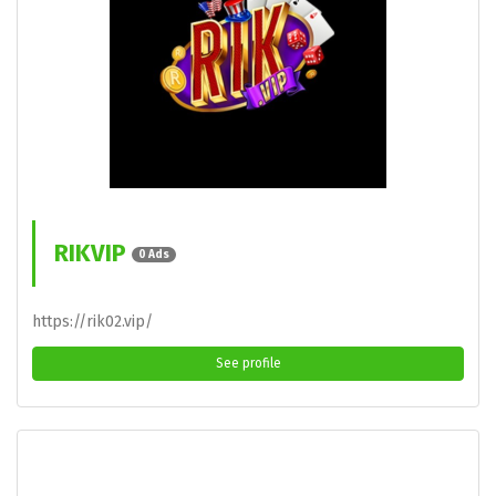
RIKVIP
0 Ads
https://rik02.vip/
See profile