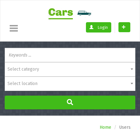
Login
Select category
Select location
Home
Users