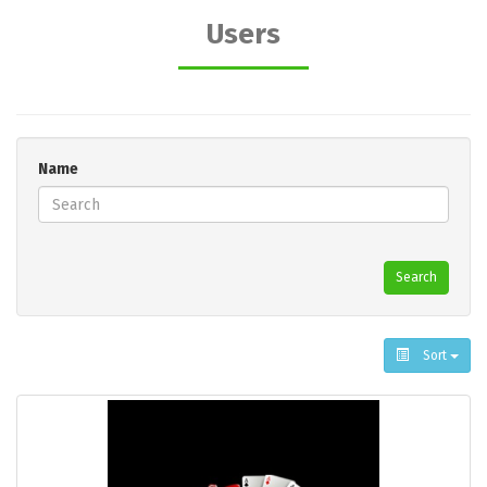
Users
Name
Search
Sort