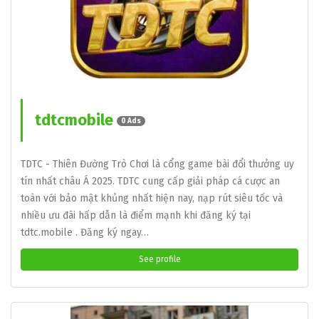
tdtcmobile
0 Ads
TDTC - Thiên Đường Trò Chơi là cổng game bài đổi thưởng uy
tín nhất châu Á 2025. TDTC cung cấp giải pháp cá cược an
toàn với bảo mật khủng nhất hiện nay, nạp rút siêu tốc và
nhiều ưu đãi hấp dẫn là điểm mạnh khi đăng ký tại
tdtc.mobile . Đăng ký ngay…
See profile