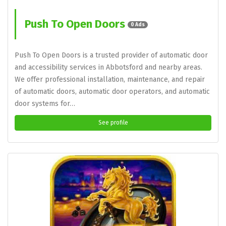
Push To Open Doors
0 Ads
Push To Open Doors is a trusted provider of automatic door
and accessibility services in Abbotsford and nearby areas.
We offer professional installation, maintenance, and repair
of automatic doors, automatic door operators, and automatic
door systems for…
See profile