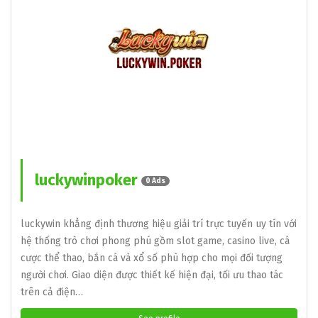
luckywinpoker
0 Ads
luckywin khẳng định thương hiệu giải trí trực tuyến uy tín với
hệ thống trò chơi phong phú gồm slot game, casino live, cá
cược thể thao, bắn cá và xổ số phù hợp cho mọi đối tượng
người chơi. Giao diện được thiết kế hiện đại, tối ưu thao tác
trên cả điện…