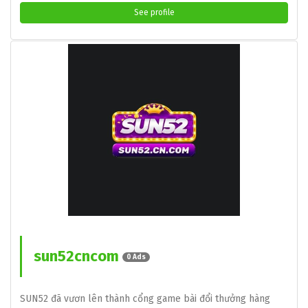
See profile
sun52cncom
0 Ads
SUN52 đã vươn lên thành cổng game bài đổi thưởng hàng