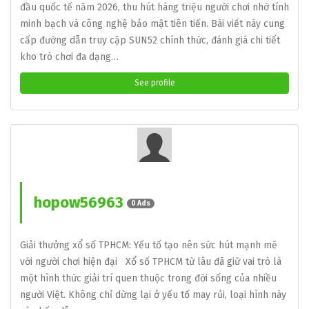
đầu quốc tế năm 2026, thu hút hàng triệu người chơi nhờ tính
minh bạch và công nghệ bảo mật tiên tiến. Bài viết này cung
cấp đường dẫn truy cập SUN52 chính thức, đánh giá chi tiết
kho trò chơi đa dạng…
See profile
hopow56963
0 Ads
Giải thưởng xổ số TPHCM: Yếu tố tạo nên sức hút mạnh mẽ
với người chơi hiện đại Xổ số TPHCM từ lâu đã giữ vai trò là
một hình thức giải trí quen thuộc trong đời sống của nhiều
người Việt. Không chỉ dừng lại ở yếu tố may rủi, loại hình này