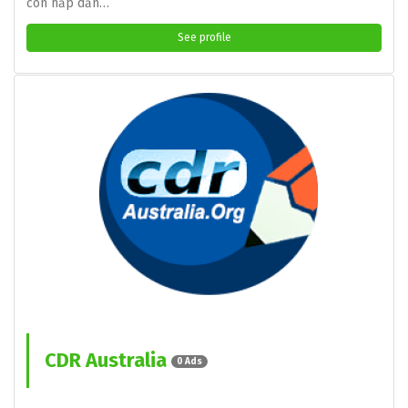
còn hấp dẫn…
See profile
CDR Australia
0 Ads