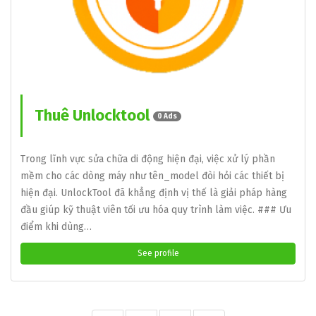
Thuê Unlocktool
0 Ads
Trong lĩnh vực sửa chữa di động hiện đại, việc xử lý phần
mềm cho các dòng máy như tên_model đòi hỏi các thiết bị
hiện đại. UnlockTool đã khẳng định vị thế là giải pháp hàng
đầu giúp kỹ thuật viên tối ưu hóa quy trình làm việc. ### Ưu
điểm khi dùng…
See profile