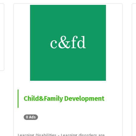
Child&Family Development
0 Ads
Learning Disabilities - Learning disorders are