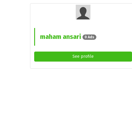
maham ansari
0 Ads
See profile