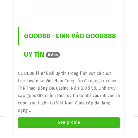
GOOD88 - LINK VÀO GOOD888
UY TÍN
0 Ads
GOOD88 là nhà cái uy tín trong lĩnh vực cá cược
trực tuyến tại Việt Nam Cung cấp đa dạng trò chơi
Thể Thao, Bóng Đá, Casino, Nổ Hũ, Xổ Số, Link truy
cập good888 chính thức uy tín từ nhà cái. ĩnh vực cá
cược trực tuyến tại Việt Nam Cung cấp đa dạng.
dạng…
See profile