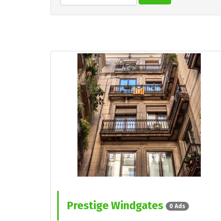
Prestige Windgates
0 Ads