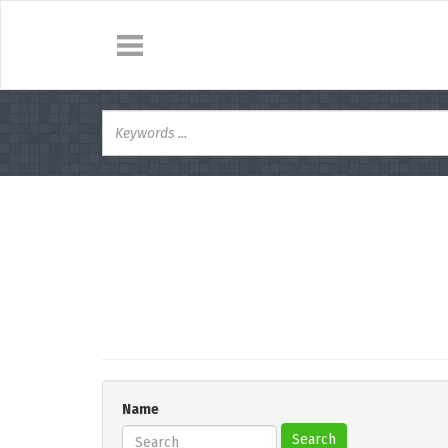
Name
Search