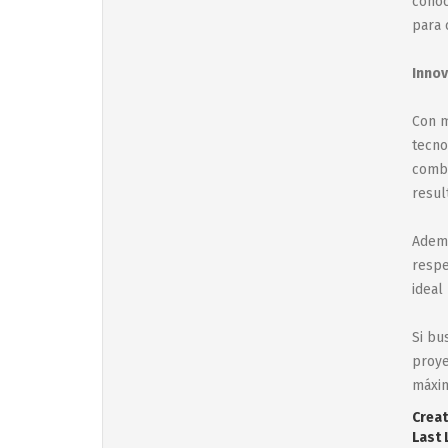
conoc
para 
Innov
Con m
tecno
combi
resul
Ademá
respe
ideal
Si bu
proye
máxim
Creat
Last 