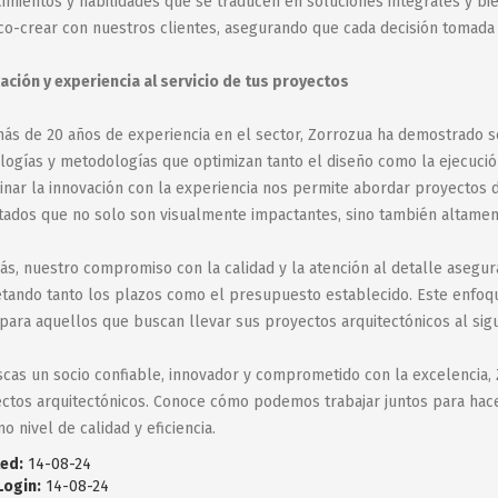
imientos y habilidades que se traducen en soluciones integrales y b
co-crear con nuestros clientes, asegurando que cada decisión tomada 
ación y experiencia al servicio de tus proyectos
ás de 20 años de experiencia en el sector, Zorrozua ha demostrado s
logías y metodologías que optimizan tanto el diseño como la ejecució
nar la innovación con la experiencia nos permite abordar proyectos d
tados que no solo son visualmente impactantes, sino también altament
s, nuestro compromiso con la calidad y la atención al detalle asegur
tando tanto los plazos como el presupuesto establecido. Este enfoqu
 para aquellos que buscan llevar sus proyectos arquitectónicos al sigu
scas un socio confiable, innovador y comprometido con la excelencia, 
ctos arquitectónicos. Conoce cómo podemos trabajar juntos para hacer 
o nivel de calidad y eficiencia.
ed:
14-08-24
Login:
14-08-24