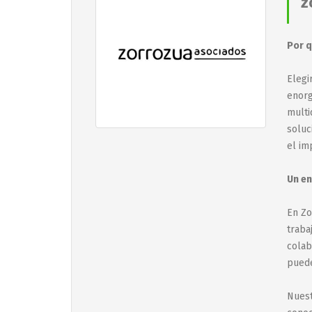
z
Por q
Elegi
enorg
multi
soluc
el im
Un en
En Zo
traba
colab
puede
Nuest