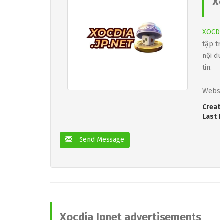
X
XOCD
tập t
nội d
tin.
Webs
Creat
Last 
Send Message
Xocdia Jpnet advertisements