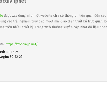
ocdia Jpnet
IA
được xây dựng như một website chia sẻ thông tin liên quan đến các h
rung vào trải nghiệm truy cập mượt mà. Giao diện thiết kế trực quan, 
ung trên nhiều thiết bị. Trang web thường xuyên cập nhật dữ liệu nh
ite:
https://xocdia.jp.net/
ed:
30-12-25
Login:
30-12-25