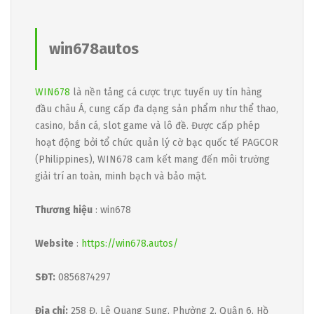
win678autos
WIN678
là nền tảng cá cược trực tuyến uy tín hàng
đầu châu Á, cung cấp đa dạng sản phẩm như thể thao,
casino, bắn cá, slot game và lô đề. Được cấp phép
hoạt động bởi tổ chức quản lý cờ bạc quốc tế PAGCOR
(Philippines), WIN678 cam kết mang đến môi trường
giải trí an toàn, minh bạch và bảo mật.
Thương hiệu
: win678
Website
:
https://win678.autos/
SĐT:
0856874297
Địa chỉ:
258 Đ. Lê Quang Sung, Phường 2, Quận 6, Hồ