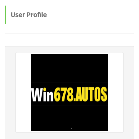
User Profile