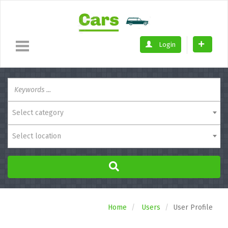
Login
Select category
Select location
Home
Users
User Profile