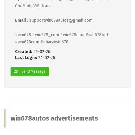
Chí Minh, Việt Nam
Email
: supportwin678autos@gmail.com
#win678 #win678_com #win678com #win678bet
#win678com #nhacaiwin678
Created:
24-02-26
Last Login:
24-02-26
Send Message
win678autos advertisements