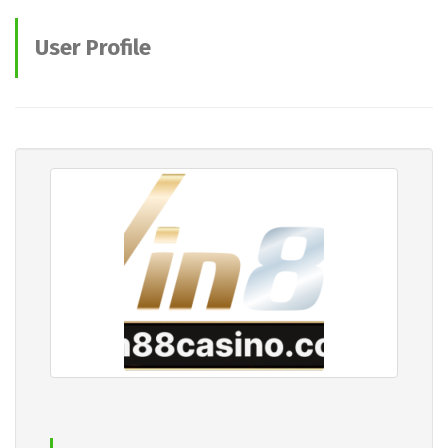
User Profile