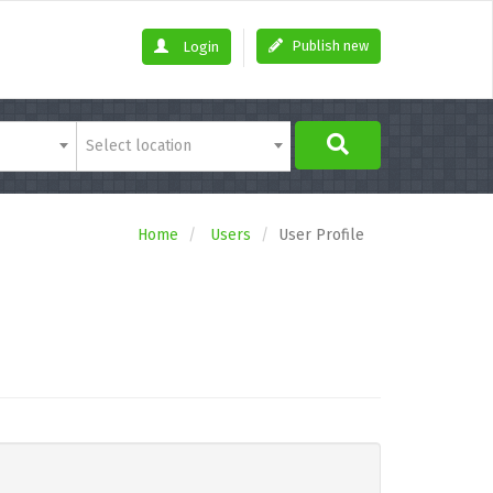
Publish new
Login
Select location
Home
Users
User Profile