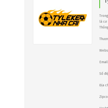
T
Trong
là cơ
Thông
Thươn
Webs
Email
Số đi
Địa c
Zipco