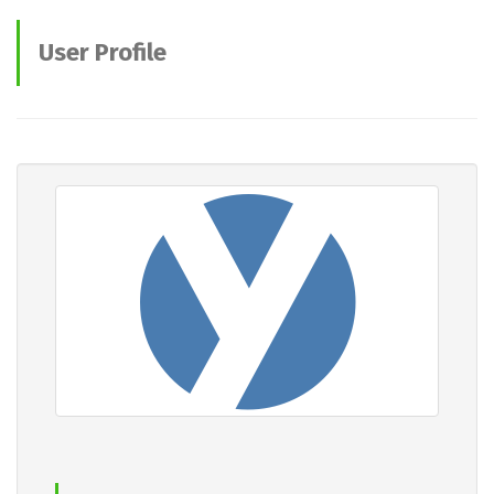
User Profile