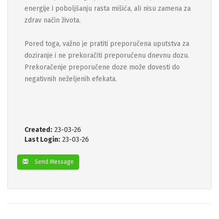
energije i poboljšanju rasta mišića, ali nisu zamena za
zdrav način života.
Pored toga, važno je pratiti preporučena uputstva za
doziranje i ne prekoračiti preporučenu dnevnu dozu.
Prekoračenje preporučene doze može dovesti do
negativnih neželjenih efekata.
Created:
23-03-26
Last Login:
23-03-26
Send Message