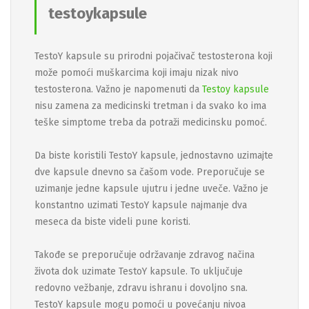
testoykapsule
TestoY kapsule su prirodni pojačivač testosterona koji
može pomoći muškarcima koji imaju nizak nivo
testosterona. Važno je napomenuti da
Testoy kapsule
nisu zamena za medicinski tretman i da svako ko ima
teške simptome treba da potraži medicinsku pomoć.
Da biste koristili TestoY kapsule, jednostavno uzimajte
dve kapsule dnevno sa čašom vode. Preporučuje se
uzimanje jedne kapsule ujutru i jedne uveče. Važno je
konstantno uzimati TestoY kapsule najmanje dva
meseca da biste videli pune koristi.
Takođe se preporučuje održavanje zdravog načina
života dok uzimate TestoY kapsule. To uključuje
redovno vežbanje, zdravu ishranu i dovoljno sna.
TestoY kapsule mogu pomoći u povećanju nivoa