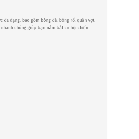
ợc đa dạng, bao gồm bóng đá, bóng rổ, quần vợt,
ật nhanh chóng giúp bạn nắm bắt cơ hội chiến