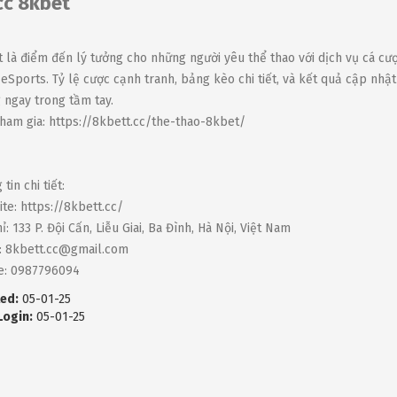
cc 8kbet
 là điểm đến lý tưởng cho những người yêu thể thao với dịch vụ cá cư
 eSports. Tỷ lệ cược cạnh tranh, bảng kèo chi tiết, và kết quả cập nh
 ngay trong tầm tay.
tham gia: https://8kbett.cc/the-thao-8kbet/
tin chi tiết:
te: https://8kbett.cc/
ỉ: 133 P. Đội Cấn, Liễu Giai, Ba Đình, Hà Nội, Việt Nam
: 8kbett.cc@gmail.com
e: 0987796094
ed:
05-01-25
Login:
05-01-25