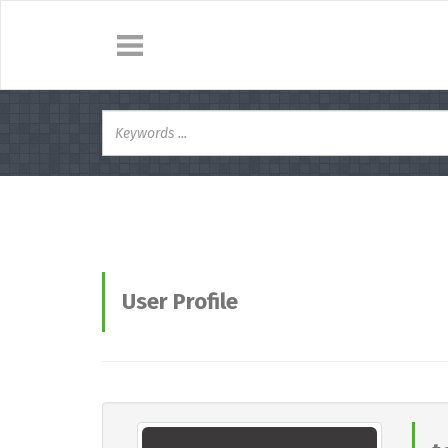
User Profile