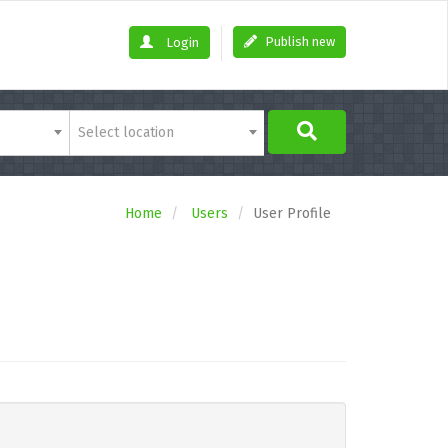
Publish new
Login
Select location
Home
Users
User Profile