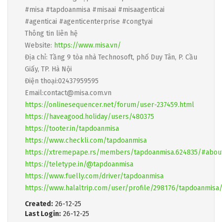
#misa #tapdoanmisa #misaai #misaagenticai
#agenticai #agenticenterprise #congtyai
Thông tin liên hệ
Website:
https://www.misa.vn/
Địa chỉ: Tầng 9 tòa nhà Technosoft, phố Duy Tân, P. Cầu
Giấy, TP. Hà Nội
Điện thoại:02437959595
Email:contact@misa.com.vn
https://onlinesequencer.net/forum/user-237459.html
https://haveagood.holiday/users/480375
https://tooter.in/tapdoanmisa
https://www.checkli.com/tapdoanmisa
https://xtremepape.rs/members/tapdoanmisa.624835/#abou
https://teletype.in/@tapdoanmisa
https://www.fuelly.com/driver/tapdoanmisa
https://www.halaltrip.com/user/profile/298176/tapdoanmisa
Created:
26-12-25
Last Login:
26-12-25