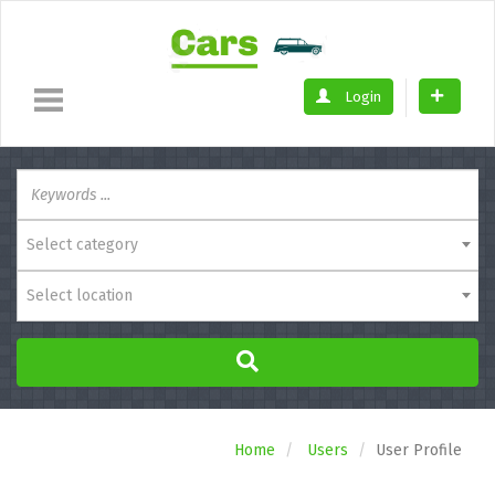
Login
Select category
Select location
Home
Users
User Profile