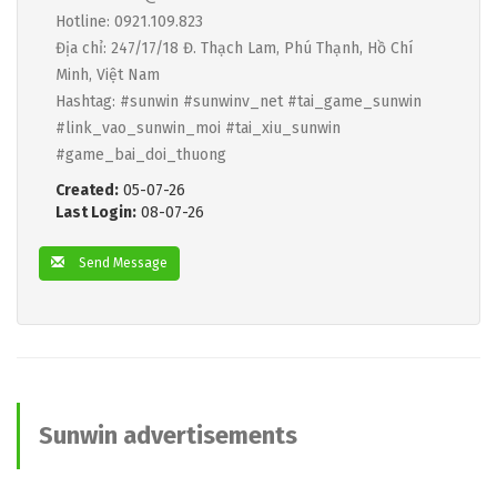
Hotline: 0921.109.823
Địa chỉ: 247/17/18 Đ. Thạch Lam, Phú Thạnh, Hồ Chí
Minh, Việt Nam
Hashtag: #sunwin #sunwinv_net #tai_game_sunwin
#link_vao_sunwin_moi #tai_xiu_sunwin
#game_bai_doi_thuong
Created:
05-07-26
Last Login:
08-07-26
Send Message
Sunwin advertisements