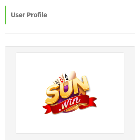
User Profile