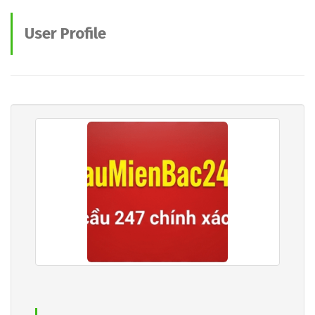
User Profile