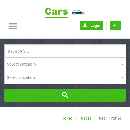
Login
Select category
Select location
Home
Users
User Profile