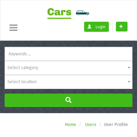
Login
Select category
Select location
Home
Users
User Profile