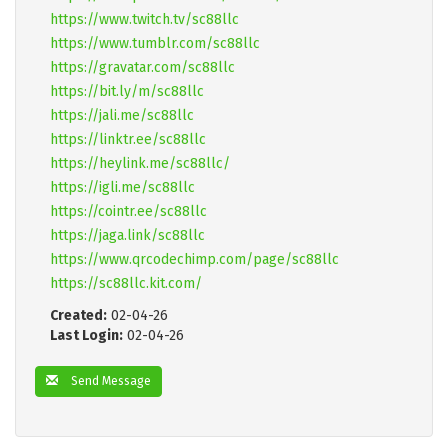
https://www.twitch.tv/sc88llc
https://www.tumblr.com/sc88llc
https://gravatar.com/sc88llc
https://bit.ly/m/sc88llc
https://jali.me/sc88llc
https://linktr.ee/sc88llc
https://heylink.me/sc88llc/
https://igli.me/sc88llc
https://cointr.ee/sc88llc
https://jaga.link/sc88llc
https://www.qrcodechimp.com/page/sc88llc
https://sc88llc.kit.com/
Created:
02-04-26
Last Login:
02-04-26
Send Message