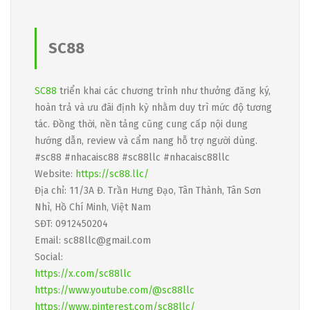
SC88
SC88
triển khai các chương trình như thưởng đăng ký,
hoàn trả và ưu đãi định kỳ nhằm duy trì mức độ tương
tác. Đồng thời, nền tảng cũng cung cấp nội dung
hướng dẫn, review và cẩm nang hỗ trợ người dùng.
#sc88 #nhacaisc88 #sc88llc #nhacaisc88llc
Website:
https://sc88.llc/
Địa chỉ: 11/3A Đ. Trần Hưng Đạo, Tân Thành, Tân Sơn
Nhì, Hồ Chí Minh, Việt Nam
SĐT: 0912450204
Email: sc88llc@gmail.com
Social:
https://x.com/sc88llc
https://www.youtube.com/@sc88llc
https://www.pinterest.com/sc88llc/