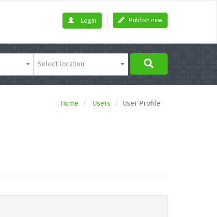
Publish new
Login
Select location
Home
Users
User Profile