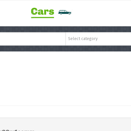
Select category