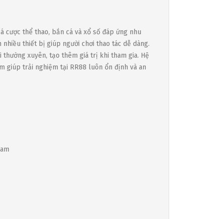
 cá cược thể thao, bắn cá và xổ số đáp ứng nhu
n nhiều thiết bị giúp người chơi thao tác dễ dàng.
 thường xuyên, tạo thêm giá trị khi tham gia. Hệ
m giúp trải nghiệm tại RR88 luôn ổn định và an
Nam