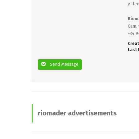
y lle
Rioma
Cam. 
+34 9
Creat
Last 
Send Message
riomader advertisements