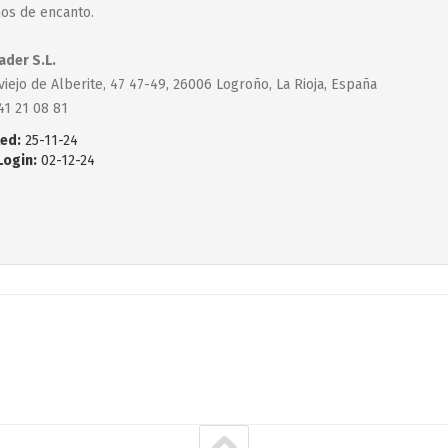
nos de encanto.
der S.L.
viejo de Alberite, 47 47-49, 26006 Logroño, La Rioja, España
41 21 08 81
ed:
25-11-24
Login:
02-12-24