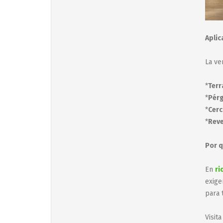
Apli
La ve
*
Terr
*
Pérg
*
Cerc
*
Reve
Por q
En
ri
exige
para 
Visit