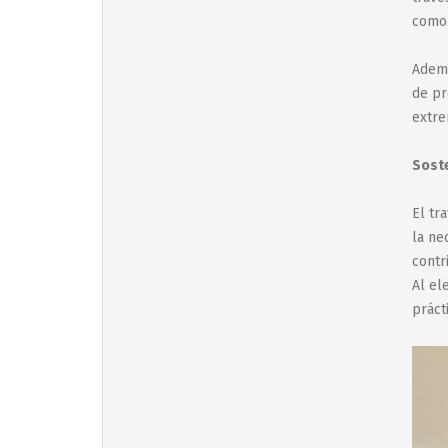
como 
Ademá
de pr
extre
Soste
El tr
la ne
contr
Al el
práct