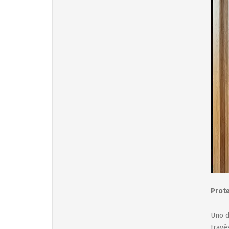
Prote
Uno d
travé