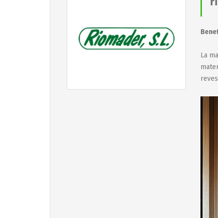
r
Benef
La ma
mater
reves