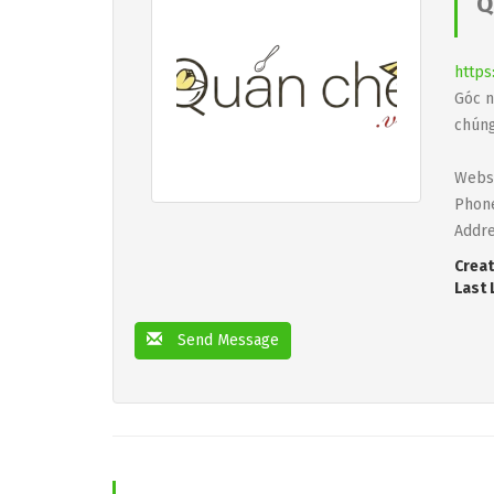
Q
https
Góc n
chúng
Webs
Phone
Addre
Creat
Last 
Send Message