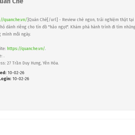
uán Chè
://quanche.vn/
]Quán Chè[/url] - Review chè ngon, trải nghiệm thật tại
hỏ dành riêng cho tín đồ "hảo ngọt". Khám phá hành trình đi tìm nh
 mình mỗi ngày.
ite:
https://quanche.vn/
.
: .
ss: 27 Trần Duy Hưng, Yên Hòa.
ed:
10-02-26
Login:
10-02-26