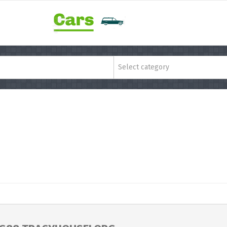
Select category