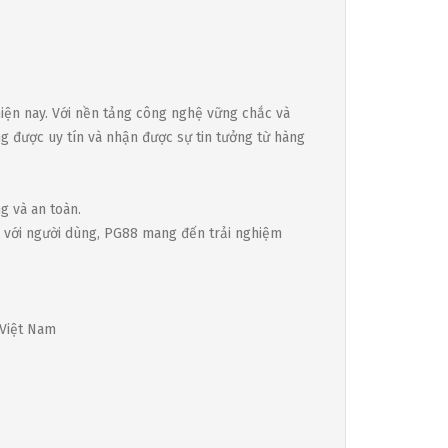
 hiện nay. Với nền tảng công nghệ vững chắc và
g được uy tín và nhận được sự tin tưởng từ hàng
g và an toàn.
ện với người dùng, PG88 mang đến trải nghiệm
 Việt Nam