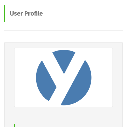
User Profile