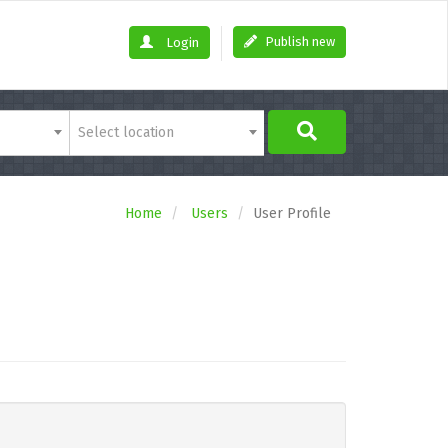
Publish new
Login
Select location
Home
Users
User Profile