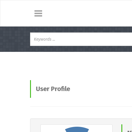
User Profile