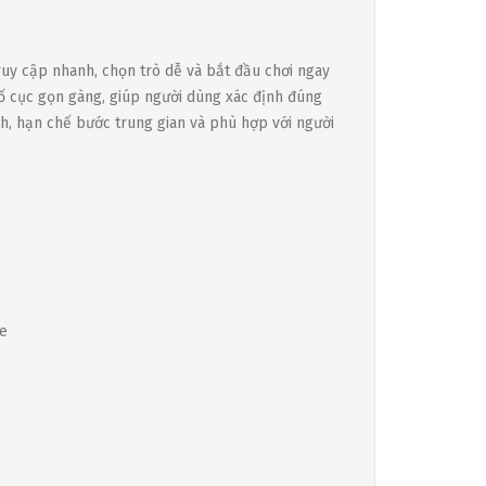
ruy cập nhanh, chọn trò dễ và bắt đầu chơi ngay
 cục gọn gàng, giúp người dùng xác định đúng
h, hạn chế bước trung gian và phù hợp với người
e