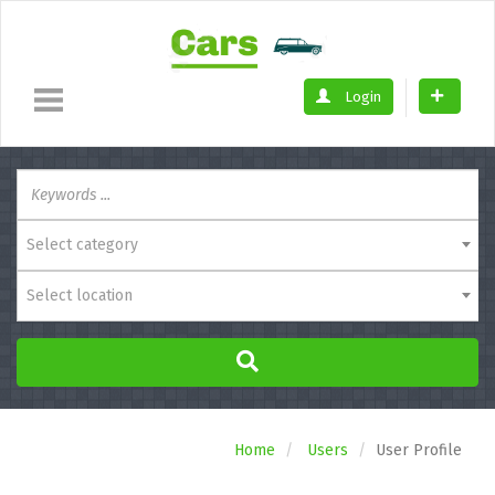
Login
Select category
Select location
Home
Users
User Profile