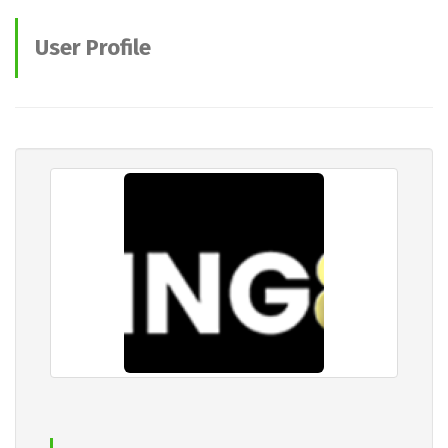
User Profile