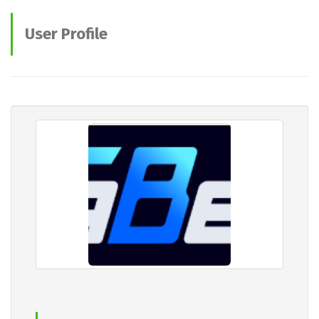
User Profile