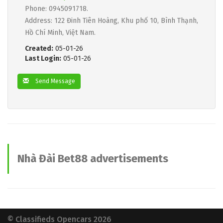
Phone: 0945091718.
Address: 122 Đinh Tiên Hoàng, Khu phố 10, Bình Thạnh,
Hồ Chí Minh, Việt Nam.
Created:
05-01-26
Last Login:
05-01-26
Send Message
Nhà Đài Bet88 advertisements
© Classifieds Opencars 2026