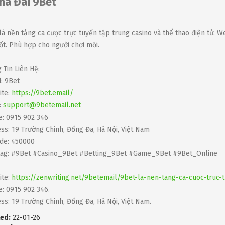
hà Đài 9Bet
là nền tảng ca cược trực tuyến tập trung casino và thể thao điện tử. W
ốt. Phù hợp cho người chơi mới.
 Tin Liên Hệ:
: 9Bet
ite:
https://9bet.email/
:
support@9betemail.net
: 0915 902 346
ss: 19 Trường Chinh, Đống Đa, Hà Nội, Việt Nam
de: 450000
tag: #9Bet #Casino_9Bet #Betting_9Bet #Game_9Bet #9Bet_Online
ite:
https://zenwriting.net/9betemail/9bet-la-nen-tang-ca-cuoc-truc-
: 0915 902 346.
ss: 19 Trường Chinh, Đống Đa, Hà Nội, Việt Nam.
ed:
22-01-26