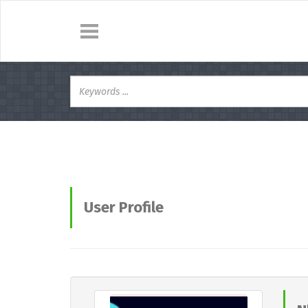
User Profile