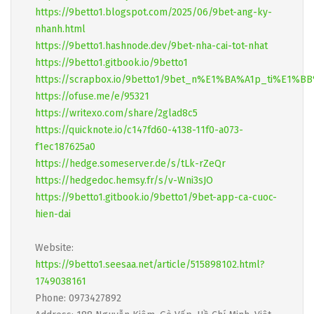
https://9betto1.blogspot.com/2025/06/9bet-ang-ky-
nhanh.html
https://9betto1.hashnode.dev/9bet-nha-cai-tot-nhat
https://9betto1.gitbook.io/9betto1
https://scrapbox.io/9betto1/9bet_n%E1%BA%A1p_ti%E1%
https://ofuse.me/e/95321
https://writexo.com/share/2glad8c5
https://quicknote.io/c147fd60-4138-11f0-a073-
f1ec187625a0
https://hedge.someserver.de/s/tLk-rZeQr
https://hedgedoc.hemsy.fr/s/v-Wni3sJO
https://9betto1.gitbook.io/9betto1/9bet-app-ca-cuoc-
hien-dai
Website:
https://9betto1.seesaa.net/article/515898102.html?
1749038161
Phone: 0973427892