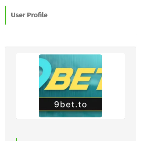
User Profile