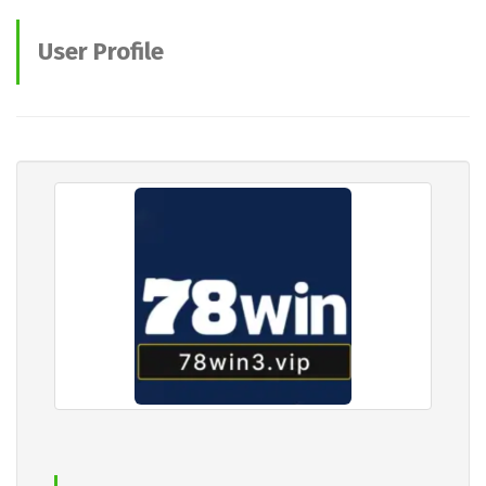
User Profile