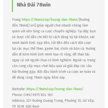
Nhà Đài 78win
Trang
https://78win3.vip/huong-dan-78win/
]hướng
dẫn 78win[/url] giúp người chơi nhanh chóng làm
quen với nền tảng ca cược chuyên nghiệp. Tại đây, bạn
sẽ được chỉ dẫn chi tiết từ cách đăng ký tài khoản, xác
minh danh tính, nạp tiền, rút tiền đến cách đăt cược
tại các mục thể thao, game bai, slots và băn cá. Hướng
dẫn đi kèm hình ảnh minh họa rõ ràng, dễ thao tác
ngay cả với người chưa có kinh nghiệm. Ngoài ra, trang
còn cung cấp mẹo chơi hiệu quả và giải đáp các câu
hỏi thường gặp. Bắt đầu hành trình ca cược an toàn và
dễ dàng cùng 78win ngay hôm nay.
Website:
https://78win3.vip/huong-dan-78win/
Phone: (+84) 0975 824 163
Address: 221 Đường Quang Trung, Phường 10, Gò Vấp,
TP. HCM, Việt Nam