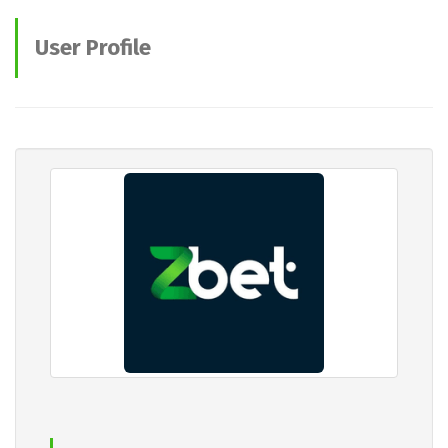
User Profile