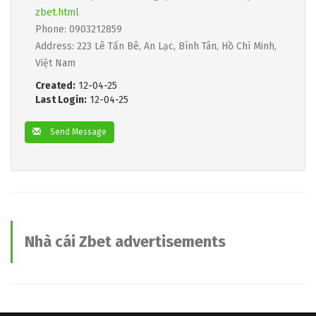
zbet.html
Phone: 0903212859
Address: 223 Lê Tấn Bê, An Lạc, Bình Tân, Hồ Chí Minh,
Việt Nam
Created:
12-04-25
Last Login:
12-04-25
Send Message
Nhà cái Zbet advertisements