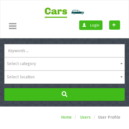
Login
Select category
Select location
Home
Users
User Profile