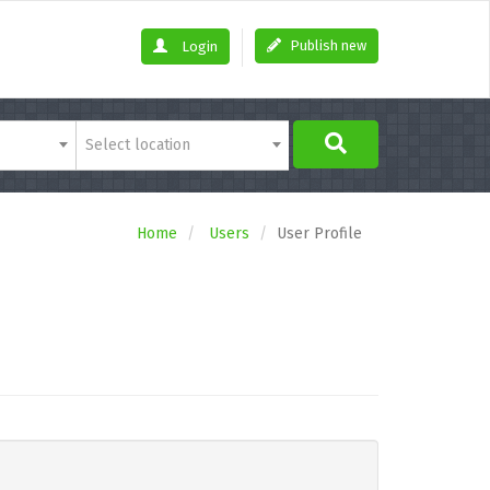
Publish new
Login
Select location
Home
Users
User Profile