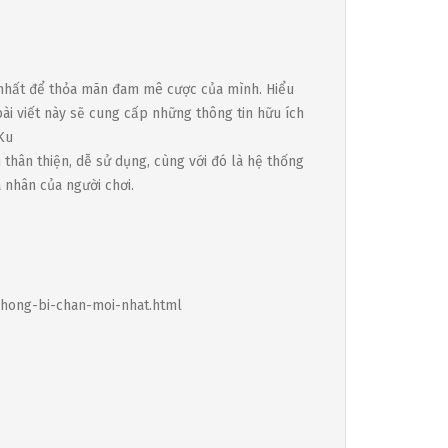
 nhất để thỏa mãn đam mê cược của mình. Hiểu
bài viết này sẽ cung cấp những thông tin hữu ích
 Ku
hân thiện, dễ sử dụng, cùng với đó là hệ thống
á nhân của người chơi.
khong-bi-chan-moi-nhat.html