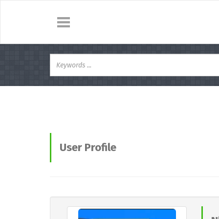
User Profile