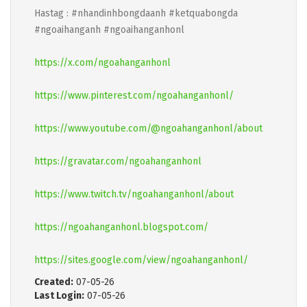
Hastag : #nhandinhbongdaanh #ketquabongda
#ngoaihanganh #ngoaihanganhonl
https://x.com/ngoahanganhonl
https://www.pinterest.com/ngoahanganhonl/
https://www.youtube.com/@ngoahanganhonl/about
https://gravatar.com/ngoahanganhonl
https://www.twitch.tv/ngoahanganhonl/about
https://ngoahanganhonl.blogspot.com/
https://sites.google.com/view/ngoahanganhonl/
Created:
07-05-26
Last Login:
07-05-26