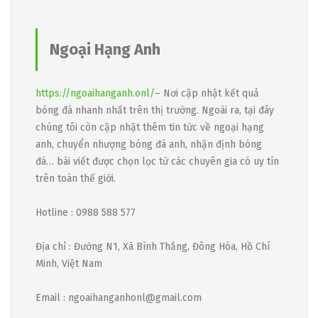
Ngoại Hạng Anh
https://ngoaihanganh.onl/
– Nơi cập nhật kết quả
bóng đá nhanh nhất trên thị trường. Ngoài ra, tại đây
chúng tôi còn cập nhật thêm tin tức về ngoại hạng
anh, chuyển nhượng bóng đá anh, nhận định bóng
đá… bài viết được chọn lọc từ các chuyên gia có uy tín
trên toàn thế giới.
Hotline : 0988 588 577
Địa chỉ : Đường N1, Xã Bình Thắng, Đông Hòa, Hồ Chí
Minh, Việt Nam
Email : ngoaihanganhonl@gmail.com