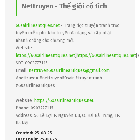
Nettruyen - Thế giới cổ tích
60sairlineantiques.net
- Trang đọc truyện tranh trực
tuyến miễn phí, kho truyện đa dạng và cập nhật
nhanh chóng các chương mới.
Website:
https://60sairlineantiques.net
]
https://60sairlineantiques.net
[/
SDT: 0903777115
Email:
nettruyen60sairlineantiques@gmail.com
#nettruyen #nettruyen60sair #truyentranh
#60sairlineantiques
Website:
https://60sairlineantiques.net
.
Phone: 0903777115.
Address: 56 Lê Lợi, P. Nguyễn Du, Q. Hai Bà Trưng, TP.
Hà Nội.
Created:
25-08-25
Last Login:
25-08-25