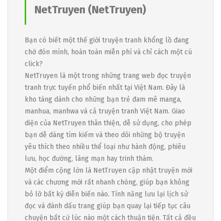
NetTruyen (NetTruyen)
Bạn có biết một thế giới truyện tranh khổng lồ đang
chờ đón mình, hoàn toàn miễn phí và chỉ cách một cú
click?
NetTruyen là một trong những trang web đọc truyện
tranh trực tuyến phổ biến nhất tại Việt Nam. Đây là
kho tàng dành cho những bạn trẻ đam mê manga,
manhua, manhwa và cả truyện tranh Việt Nam. Giao
diện của NetTruyen thân thiện, dễ sử dụng, cho phép
bạn dễ dàng tìm kiếm và theo dõi những bộ truyện
yêu thích theo nhiều thể loại như hành động, phiêu
lưu, học đường, lãng mạn hay trinh thám.
Một điểm cộng lớn là NetTruyen cập nhật truyện mới
và các chương mới rất nhanh chóng, giúp bạn không
bỏ lỡ bất kỳ diễn biến nào. Tính năng lưu lại lịch sử
đọc và đánh dấu trang giúp bạn quay lại tiếp tục câu
chuyện bất cứ lúc nào một cách thuận tiện. Tất cả đều