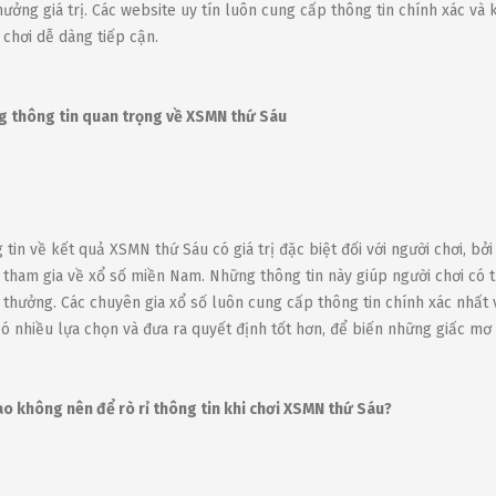
thưởng giá trị. Các website uy tín luôn cung cấp thông tin chính xác và 
 chơi dễ dàng tiếp cận.
 thông tin quan trọng về XSMN thứ Sáu
 tin về kết quả XSMN thứ Sáu có giá trị đặc biệt đối với người chơi, bởi
 tham gia về xổ số miền Nam. Những thông tin này giúp người chơi có t
 thưởng. Các chuyên gia xổ số luôn cung cấp thông tin chính xác nhất
có nhiều lựa chọn và đưa ra quyết định tốt hơn, để biến những giấc mơ
ao không nên để rò rỉ thông tin khi chơi XSMN thứ Sáu?