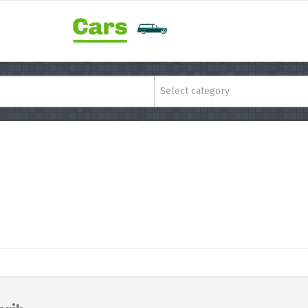
Select category