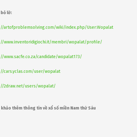
bỏ lỡ:
://artofproblemsolving.com/wiki/index.php/User:Wopalat
://www.inventoridigiochi.it/membri/wopalat/profile/
://www.sacfe.co.za/candidate/wopalat173/
://cars.yclas.com/user/wopalat
://2draw.net/users/wopalat/
khảo thêm thông tin về xổ số miền Nam thứ Sáu