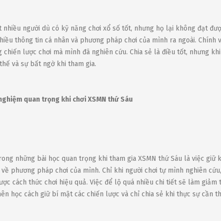
t nhiều người dù có kỹ năng chơi xổ số tốt, nhưng họ lại không đạt đượ
hiều thông tin cá nhân và phương pháp chơi của mình ra ngoài. Chính vì 
 chiến lược chơi mà mình đã nghiên cứu. Chia sẻ là điều tốt, nhưng khi q
i thế và sự bất ngờ khi tham gia.
nghiệm quan trọng khi chơi XSMN thứ Sáu
rong những bài học quan trọng khi tham gia XSMN thứ Sáu là việc giữ k
 về phương pháp chơi của mình. Chỉ khi người chơi tự mình nghiên cứu
ược cách thức chơi hiệu quả. Việc để lộ quá nhiều chi tiết sẽ làm giảm 
nên học cách giữ bí mật các chiến lược và chỉ chia sẻ khi thực sự cần th