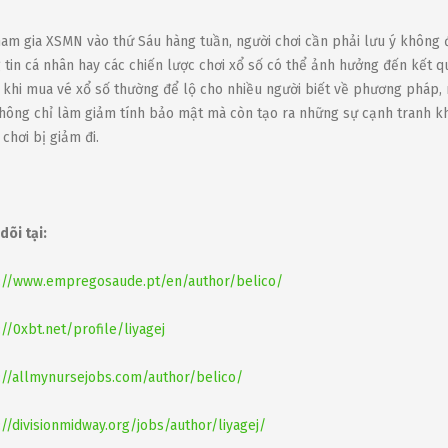
ham gia XSMN vào thứ Sáu hàng tuần, người chơi cần phải lưu ý không để
 tin cá nhân hay các chiến lược chơi xổ số có thể ảnh hưởng đến kết q
 khi mua vé xổ số thường để lộ cho nhiều người biết về phương pháp,
hông chỉ làm giảm tính bảo mật mà còn tạo ra những sự cạnh tranh k
 chơi bị giảm đi.
dõi tại:
://www.empregosaude.pt/en/author/belico/
://0xbt.net/profile/liyagej
://allmynursejobs.com/author/belico/
://divisionmidway.org/jobs/author/liyagej/