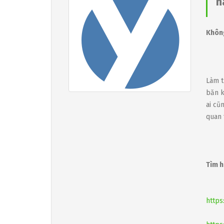
n
Không
Làm t
băn k
ai cũ
quan 
Tìm h
https