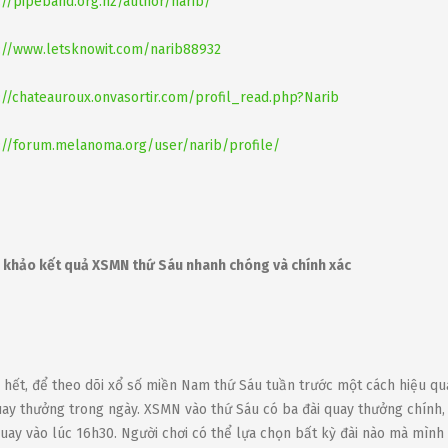
://pipeband.org.nz/author/narib/
://www.letsknowit.com/narib88932
://chateauroux.onvasortir.com/profil_read.php?Narib
://forum.melanoma.org/user/narib/profile/
khảo kết quả XSMN thứ Sáu nhanh chóng và chính xác
 hết, để theo dõi xổ số miền Nam thứ Sáu tuần trước một cách hiệu qu
uay thưởng trong ngày. XSMN vào thứ Sáu có ba đài quay thưởng chính, 
uay vào lúc 16h30. Người chơi có thể lựa chọn bất kỳ đài nào mà mìn