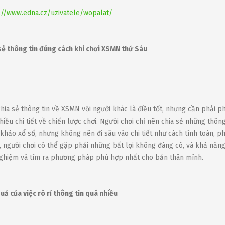
://www.edna.cz/uzivatele/wopalat/
sẻ thông tin đúng cách khi chơi XSMN thứ Sáu
chia sẻ thông tin về XSMN với người khác là điều tốt, nhưng cần phải phâ
hiều chi tiết về chiến lược chơi. Người chơi chỉ nên chia sẻ những th
khảo xổ số, nhưng không nên đi sâu vào chi tiết như cách tính toán, p
, người chơi có thể gặp phải những bất lợi không đáng có, và khả năng
nghiệm và tìm ra phương pháp phù hợp nhất cho bản thân mình.
uả của việc rò rỉ thông tin quá nhiều