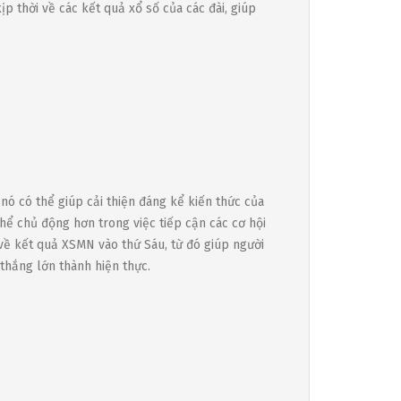
kịp thời về các kết quả xổ số của các đài, giúp
 nó có thể giúp cải thiện đáng kể kiến thức của
hể chủ động hơn trong việc tiếp cận các cơ hội
 về kết quả XSMN vào thứ Sáu, từ đó giúp người
 thắng lớn thành hiện thực.