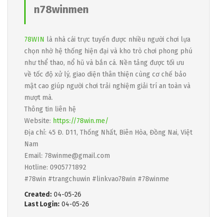
n78winmen
78WIN
là nhà cái trực tuyến được nhiều người chơi lựa
chọn nhờ hệ thống hiện đại và kho trò chơi phong phú
như thể thao, nổ hũ và bắn cá. Nền tảng được tối ưu
về tốc độ xử lý, giao diện thân thiện cùng cơ chế bảo
mật cao giúp người chơi trải nghiệm giải trí an toàn và
mượt mà.
Thông tin liên hệ
Website:
https://78win.me/
Địa chỉ: 45 Đ. D11, Thống Nhất, Biên Hòa, Đồng Nai, Việt
Nam
Email: 78winme@gmail.com
Hotline: 0905771892
#78win #trangchuwin #linkvao78win #78winme
Created:
04-05-26
Last Login:
04-05-26