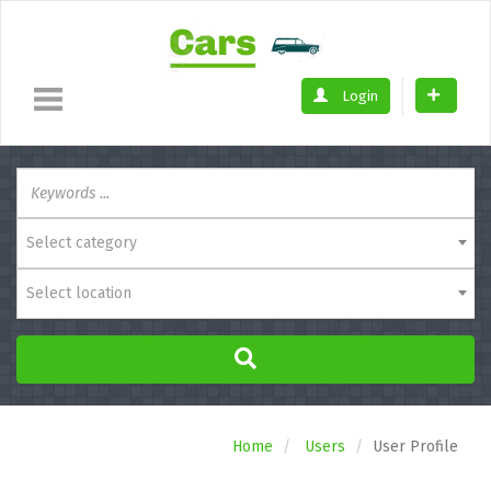
Login
Select category
Select location
Home
Users
User Profile