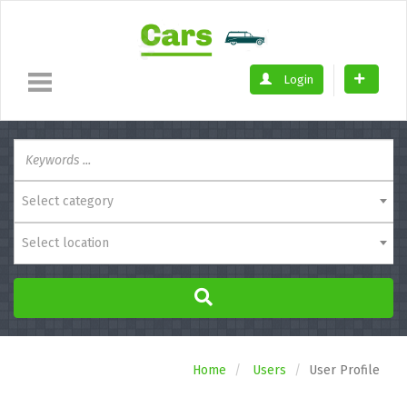
Login
Select category
Select location
Home
Users
User Profile