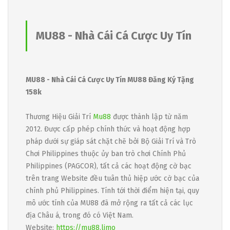
MU88 - Nhà Cái Cá Cược Uy Tín
MU88 Đăng Ký Tặng 158k
MU88 - Nhà Cái Cá Cược Uy Tín MU88 Đăng Ký Tặng
158k
Thương Hiệu Giải Trí
Mu88
được thành lập từ năm
2012. Được cấp phép chính thức và hoạt động hợp
pháp dưới sự giáp sát chặt chẽ bởi Bộ Giải Trí và Trò
Chơi Philippines thuộc ủy ban trò chơi Chính Phủ
Philippines (PAGCOR), tất cả các hoạt động cờ bạc
trên trang Website đều tuân thủ hiệp ước cờ bạc của
chính phủ Philippines. Tính tới thời điểm hiện tại, quy
mô ước tính của MU88 đã mở rộng ra tất cả các lục
địa Châu á, trong đó có Việt Nam.
Website:
https://mu88.limo