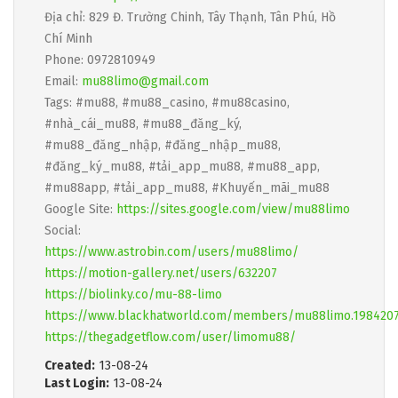
Địa chỉ: 829 Đ. Trường Chinh, Tây Thạnh, Tân Phú, Hồ
Chí Minh
Phone: 0972810949
Email:
mu88limo@gmail.com
Tags: #mu88, #mu88_casino, #mu88casino,
#nhà_cái_mu88, #mu88_đăng_ký,
#mu88_đăng_nhập, #đăng_nhập_mu88,
#đăng_ký_mu88, #tải_app_mu88, #mu88_app,
#mu88app, #tải_app_mu88, #Khuyến_mãi_mu88
Google Site:
https://sites.google.com/view/mu88limo
Social:
https://www.astrobin.com/users/mu88limo/
https://motion-gallery.net/users/632207
https://biolinky.co/mu-88-limo
https://www.blackhatworld.com/members/mu88limo.198420
https://thegadgetflow.com/user/limomu88/
Created:
13-08-24
Last Login:
13-08-24