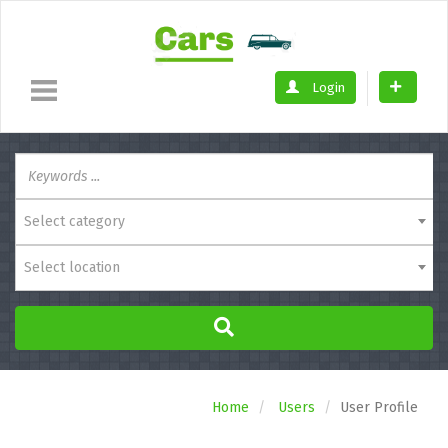
Login
Select category
Select location
Home
Users
User Profile